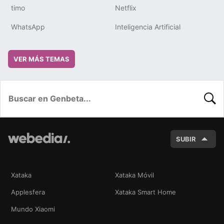
timo
Netflix
WhatsApp
Inteligencia Artificial
VER MÁS TEMAS
BUSC
SUBIR
Xataka
Xataka Móvil
Applesfera
Xataka Smart Home
Mundo Xiaomi