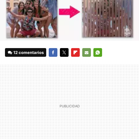
12 comentarios
FACEBOOK
TWITTER
FLIPBOARD
E-
WHATSAPP
MAIL