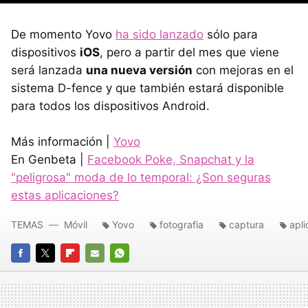
De momento Yovo
ha sido lanzado
sólo para
dispositivos
iOS
, pero a partir del mes que viene
será lanzada
una nueva versión
con mejoras en el
sistema D-fence y que también estará disponible
para todos los dispositivos Android.
Más información |
Yovo
En Genbeta |
Facebook Poke, Snapchat y la
"peligrosa" moda de lo temporal: ¿Son seguras
estas aplicaciones?
TEMAS
Móvil
Yovo
fotografia
captura
apli
FACEBOOK
TWITTER
FLIPBOARD
E-
WHATSAPP
MAIL