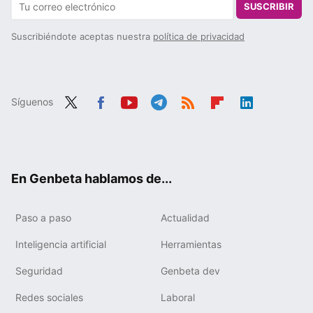
SUSCRIBIR
Suscribiéndote aceptas nuestra
política de privacidad
Síguenos
Twit
Fac
You
Tele
RSS
Flip
Link
ter
ebo
tub
gra
boa
edIn
ok
e
m
rd
En Genbeta hablamos de...
Paso a paso
Actualidad
Inteligencia artificial
Herramientas
Seguridad
Genbeta dev
Redes sociales
Laboral