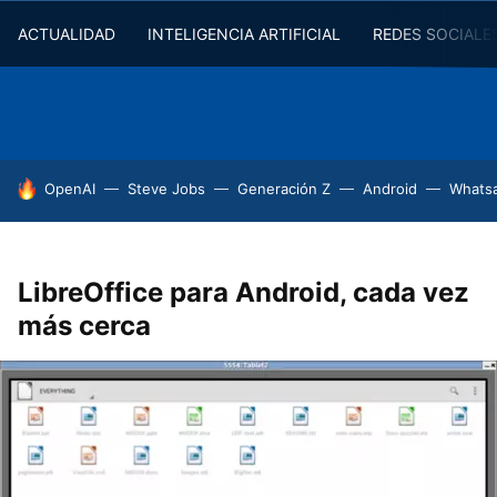
ACTUALIDAD
INTELIGENCIA ARTIFICIAL
REDES SOCIALE
HOY SE HABLA DE
OpenAI
Steve Jobs
Generación Z
Android
Whats
LibreOffice para Android, cada vez
más cerca