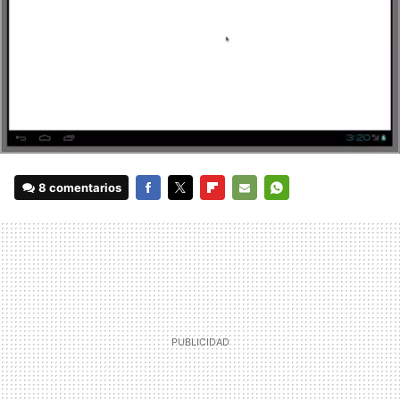
8 comentarios
FACEBOOK
TWITTER
FLIPBOARD
E-
WHATSAPP
MAIL