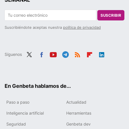
SUSCRIBIR
Suscribiéndote aceptas nuestra
política de privacidad
Síguenos
Twit
Fac
You
Tele
RSS
Flip
Link
ter
ebo
tub
gra
boa
edIn
ok
e
m
rd
En Genbeta hablamos de...
Paso a paso
Actualidad
Inteligencia artificial
Herramientas
Seguridad
Genbeta dev