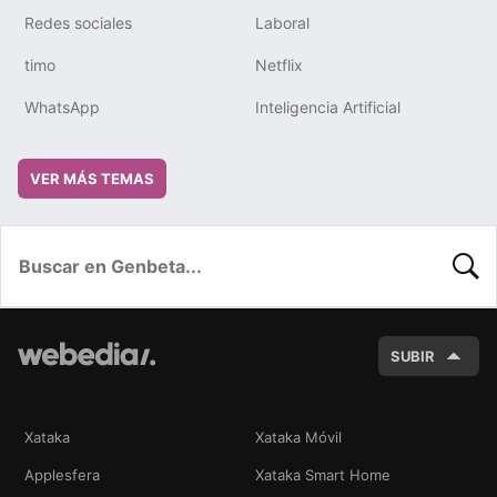
Redes sociales
Laboral
timo
Netflix
WhatsApp
Inteligencia Artificial
VER MÁS TEMAS
BUSC
SUBIR
Xataka
Xataka Móvil
Applesfera
Xataka Smart Home