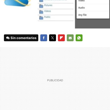
Sin comentarios
FACEBOOK
TWITTER
FLIPBOARD
E-
WHATSAPP
MAIL