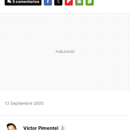
5 comentarios
FACEBOOK
TWITTER
FLIPBOARD
E-
WHATSAPP
MAIL
13 Septiembre 2005
Víctor Pimentel