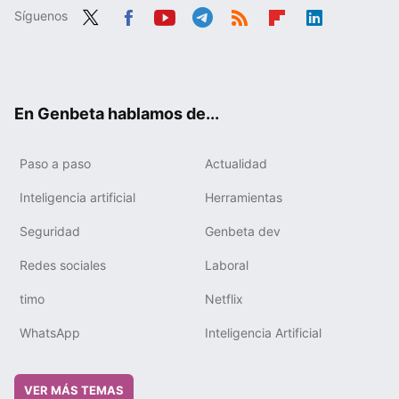
Síguenos
Twit
Fac
You
Tele
RSS
Flip
Link
ter
ebo
tub
gra
boa
edIn
ok
e
m
rd
En Genbeta hablamos de...
Paso a paso
Actualidad
Inteligencia artificial
Herramientas
Seguridad
Genbeta dev
Redes sociales
Laboral
timo
Netflix
WhatsApp
Inteligencia Artificial
VER MÁS TEMAS