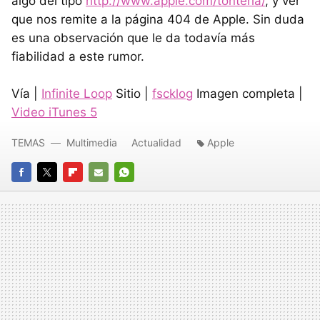
algo del tipo
http://www.apple.com/tonteria/
, y ver
que nos remite a la página 404 de Apple. Sin duda
es una observación que le da todavía más
fiabilidad a este rumor.
Vía |
Infinite Loop
Sitio |
fscklog
Imagen completa |
Video iTunes 5
TEMAS
Multimedia
Actualidad
Apple
FACEBOOK
TWITTER
FLIPBOARD
E-
WHATSAPP
MAIL