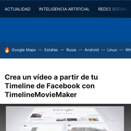
ACTUALIDAD
INTELIGENCIA ARTIFICIAL
REDES SOCIALE
HOY SE HABLA DE
Google Maps
Estafas
Rusia
Android
Linux
Wh
Crea un vídeo a partir de tu
Timeline de Facebook con
TimelineMovieMaker