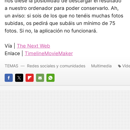
nos diese la posibilidad de descargar el resultado
a nuestro ordenador para poder conservarlo. Ah,
un aviso: si sois de los que no tenéis muchas fotos
subidas, os pedirá que subáis un mínimo de 75
fotos. Si no, la aplicación no funcionará.
Vía |
The Next Web
Enlace |
TimelineMovieMaker
TEMAS
Redes sociales y comunidades
Multimedia
Víd
FACEBOOK
TWITTER
FLIPBOARD
E-
WHATSAPP
MAIL