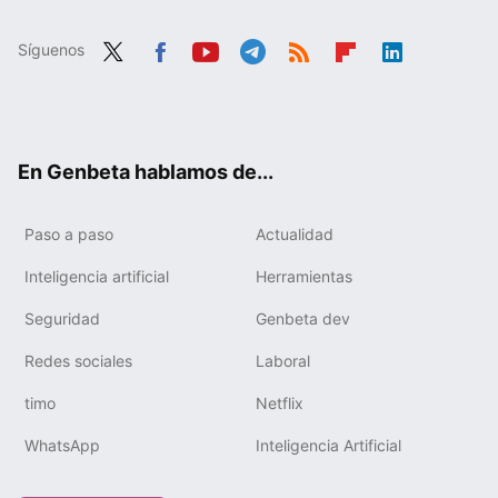
Síguenos
Twit
Fac
You
Tele
RSS
Flip
Link
ter
ebo
tub
gra
boa
edIn
ok
e
m
rd
En Genbeta hablamos de...
Paso a paso
Actualidad
Inteligencia artificial
Herramientas
Seguridad
Genbeta dev
Redes sociales
Laboral
timo
Netflix
WhatsApp
Inteligencia Artificial