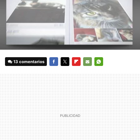
13 comentarios
FACEBOOK
TWITTER
FLIPBOARD
E-
WHATSAPP
MAIL