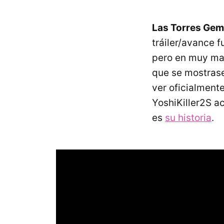
Las Torres Geme
tráiler/avance f
pero en muy mal
que se mostrase
ver oficialmente
YoshiKiller2S a
es
su historia
.