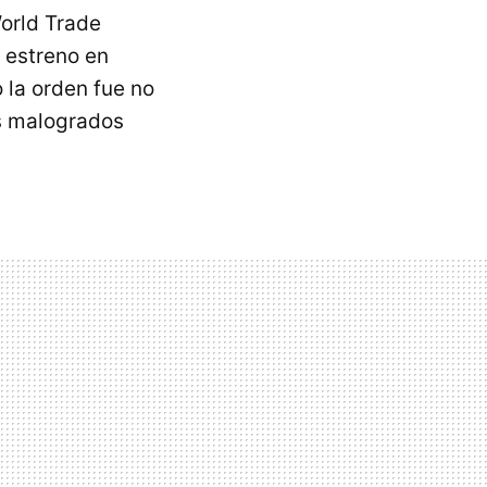
World Trade
u estreno en
o la orden fue no
s malogrados