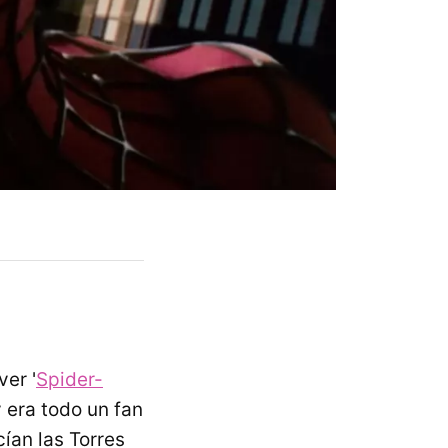
ver '
Spider-
 era todo un fan
cían las Torres