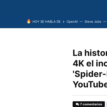
HOY SE HABLA DE
OpenAI
Steve Jobs
La histo
4K el in
'Spider
YouTub
7 comentarios