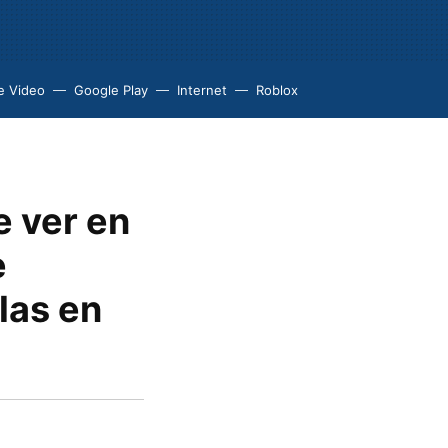
e Video
Google Play
Internet
Roblox
e ver en
e
las en