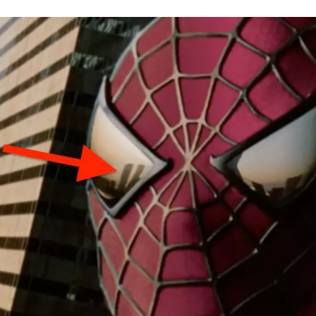
FACEBOOK
TWITTER
FLIPBOARD
E-
MAIL