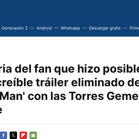
Generación Z
Android
Whatsapp
Descargar gratis
Prim
ria del fan que hizo posibl
creíble tráiler eliminado d
-Man' con las Torres Geme
e