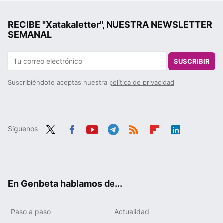
RECIBE "Xatakaletter", NUESTRA NEWSLETTER
SEMANAL
SUSCRIBIR
Suscribiéndote aceptas nuestra
política de privacidad
Síguenos
Twit
Fac
You
Tele
RSS
Flip
Link
ter
ebo
tub
gra
boa
edIn
ok
e
m
rd
En Genbeta hablamos de...
Paso a paso
Actualidad