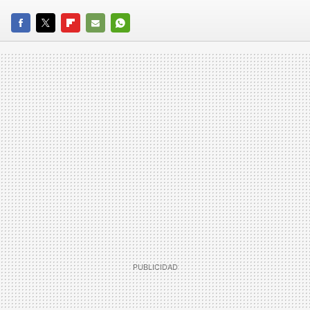
FACEBOOK
TWITTER
FLIPBOARD
E-
WHATSAPP
MAIL