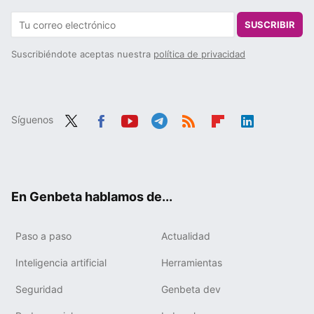
SUSCRIBIR
Suscribiéndote aceptas nuestra
política de privacidad
Síguenos
Twit
Fac
You
Tele
RSS
Flip
Link
ter
ebo
tub
gra
boa
edIn
ok
e
m
rd
En Genbeta hablamos de...
Paso a paso
Actualidad
Inteligencia artificial
Herramientas
Seguridad
Genbeta dev