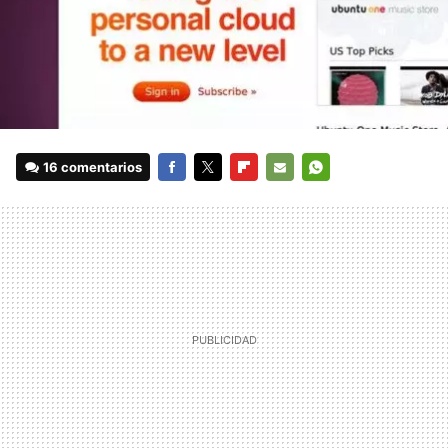
16 comentarios
FACEBOOK
TWITTER
FLIPBOARD
E-
WHATSAPP
MAIL