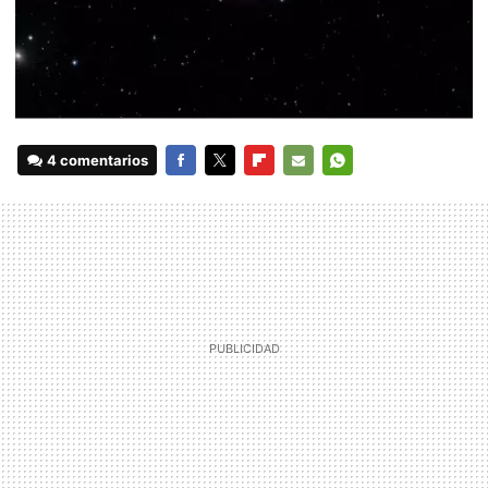
4 comentarios
FACEBOOK
TWITTER
FLIPBOARD
E-
WHATSAPP
MAIL