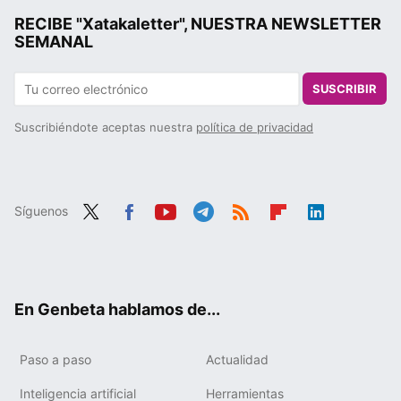
RECIBE "Xatakaletter", NUESTRA NEWSLETTER
SEMANAL
SUSCRIBIR
Suscribiéndote aceptas nuestra
política de privacidad
Síguenos
Twit
Fac
You
Tele
RSS
Flip
Link
ter
ebo
tub
gra
boa
edIn
ok
e
m
rd
En Genbeta hablamos de...
Paso a paso
Actualidad
Inteligencia artificial
Herramientas