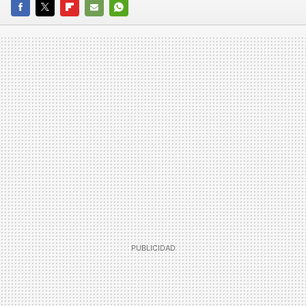
FACEBOOK
TWITTER
FLIPBOARD
E-
WHATSAPP
MAIL