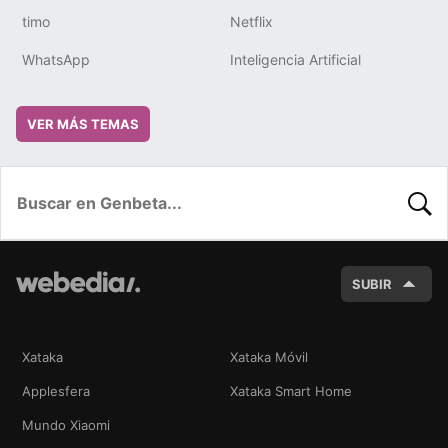
timo
Netflix
WhatsApp
Inteligencia Artificial
VER MÁS TEMAS
BUSC
SUBIR
Xataka
Xataka Móvil
Applesfera
Xataka Smart Home
Mundo Xiaomi