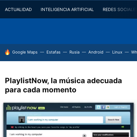
ACTUALIDAD
INTELIGENCIA ARTIFICIAL
REDES SOCIALE
HOY SE HABLA DE
Google Maps
Estafas
Rusia
Android
Linux
Wh
PlaylistNow, la música adecuada
para cada momento