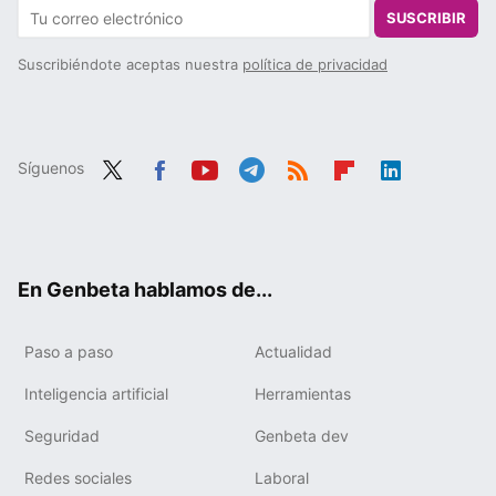
SUSCRIBIR
Suscribiéndote aceptas nuestra
política de privacidad
Síguenos
Twit
Fac
You
Tele
RSS
Flip
Link
ter
ebo
tub
gra
boa
edIn
ok
e
m
rd
En Genbeta hablamos de...
Paso a paso
Actualidad
Inteligencia artificial
Herramientas
Seguridad
Genbeta dev
Redes sociales
Laboral