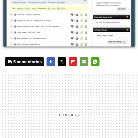
5 comentarios
FACEBOOK
TWITTER
FLIPBOARD
E-
WHATSAPP
MAIL