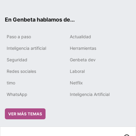
ter
ebo
tub
gra
boa
edIn
ok
e
m
rd
En Genbeta hablamos de...
Paso a paso
Actualidad
Inteligencia artificial
Herramientas
Seguridad
Genbeta dev
Redes sociales
Laboral
timo
Netflix
WhatsApp
Inteligencia Artificial
VER MÁS TEMAS