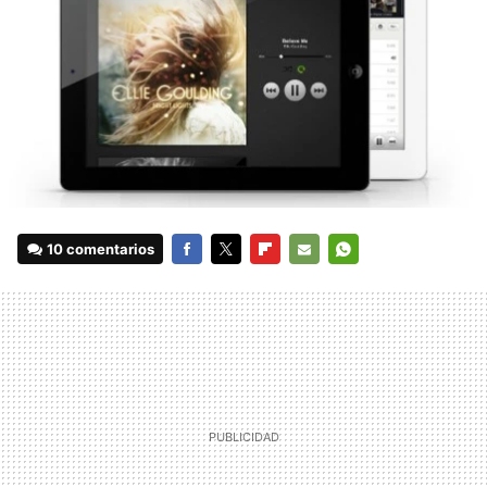
10 comentarios
FACEBOOK
TWITTER
FLIPBOARD
E-
WHATSAPP
MAIL