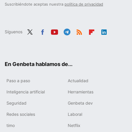
Suscribiéndote aceptas nuestra
política de privacidad
Síguenos
Twit
Fac
You
Tele
RSS
Flip
Link
ter
ebo
tub
gra
boa
edIn
ok
e
m
rd
En Genbeta hablamos de...
Paso a paso
Actualidad
Inteligencia artificial
Herramientas
Seguridad
Genbeta dev
Redes sociales
Laboral
timo
Netflix