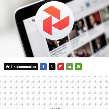
Sin comentarios
FACEBOOK
TWITTER
FLIPBOARD
E-
WHATSAPP
MAIL