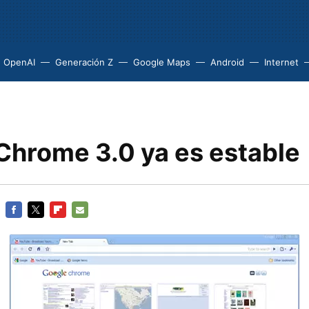
OpenAI
Generación Z
Google Maps
Android
Internet
Chrome 3.0 ya es estable
FACEBOOK
TWITTER
FLIPBOARD
E-
MAIL