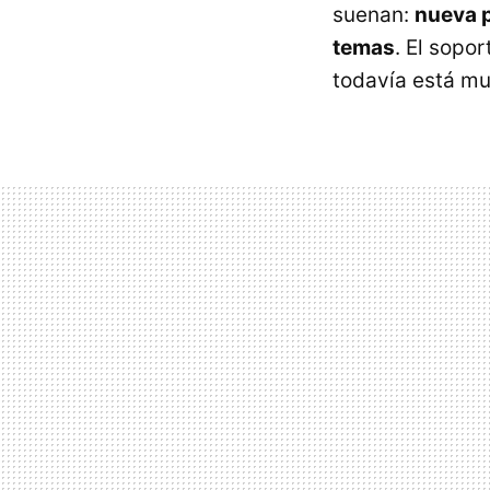
suenan:
nueva p
temas
. El sopo
todavía está mu