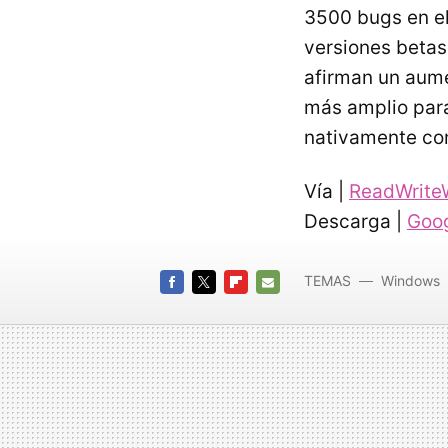
3500 bugs en el
versiones betas
afirman un aume
más amplio para
nativamente con
Vía |
ReadWrite
Descarga |
Goog
TEMAS
Windows
FACEBOOK
TWITTER
FLIPBOARD
E-
MAIL