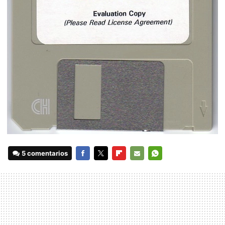
5 comentarios
FACEBOOK
TWITTER
FLIPBOARD
E-
WHATSAPP
MAIL