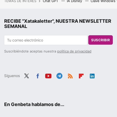
TEMAS DE INTERÉS
Chat GPT
IA Disney
Clave Windows
RECIBE "Xatakaletter", NUESTRA NEWSLETTER
SEMANAL
SUSCRIBIR
Suscribiéndote aceptas nuestra
política de privacidad
Síguenos
Twit
Fac
You
Tele
RSS
Flip
Link
ter
ebo
tub
gra
boa
edIn
ok
e
m
rd
En Genbeta hablamos de...