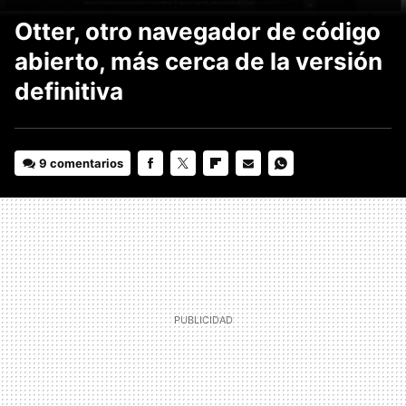
Otter, otro navegador de código
abierto, más cerca de la versión
definitiva
9 comentarios
FACEBOOK
TWITTER
FLIPBOARD
E-
WHATSAPP
MAIL