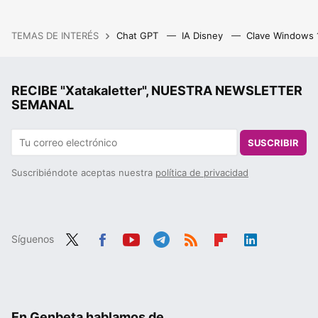
TEMAS DE INTERÉS
Chat GPT
IA Disney
Clave Windows
RECIBE "Xatakaletter", NUESTRA NEWSLETTER
SEMANAL
SUSCRIBIR
Suscribiéndote aceptas nuestra
política de privacidad
Síguenos
Twit
Fac
You
Tele
RSS
Flip
Link
ter
ebo
tub
gra
boa
edIn
ok
e
m
rd
En Genbeta hablamos de...