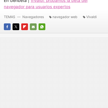
En Genbeta |
Vivaldi: probamos la beta del
navegador para usuarios expertos
TEMAS
Navegadores
navegador web
Vivaldi
FACEBOOK
TWITTER
FLIPBOARD
E-
WHATSAPP
MAIL