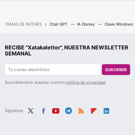
TEMAS DE INTERÉS
Chat GPT
IA Disney
Clave Windows
RECIBE "Xatakaletter", NUESTRA NEWSLETTER
SEMANAL
SUSCRIBIR
Suscribiéndote aceptas nuestra
política de privacidad
Síguenos
Twit
Fac
You
Tele
RSS
Flip
Link
ter
ebo
tub
gra
boa
edIn