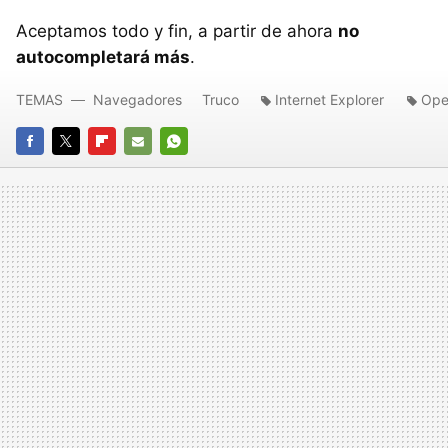
Aceptamos todo y fin, a partir de ahora
no
autocompletará más
.
TEMAS
Navegadores
Truco
Internet Explorer
Ope
FACEBOOK
TWITTER
FLIPBOARD
E-
WHATSAPP
MAIL