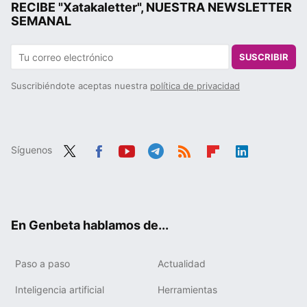
RECIBE "Xatakaletter", NUESTRA NEWSLETTER
SEMANAL
SUSCRIBIR
Suscribiéndote aceptas nuestra
política de privacidad
Síguenos
Twit
Fac
You
Tele
RSS
Flip
Link
ter
ebo
tub
gra
boa
edIn
ok
e
m
rd
En Genbeta hablamos de...
Paso a paso
Actualidad
Inteligencia artificial
Herramientas