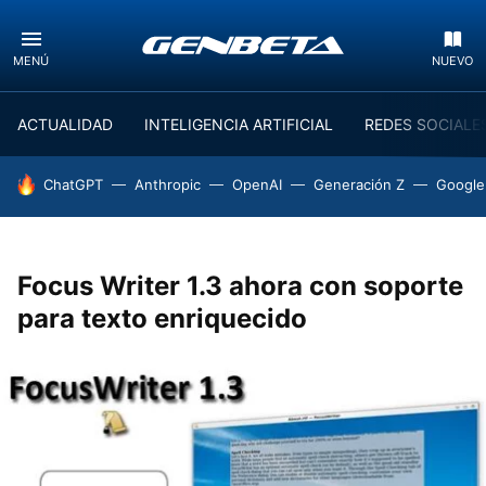
MENÚ
NUEVO
ACTUALIDAD
INTELIGENCIA ARTIFICIAL
REDES SOCIALE
HOY SE HABLA DE
ChatGPT
Anthropic
OpenAI
Generación Z
Google
Focus Writer 1.3 ahora con soporte
para texto enriquecido