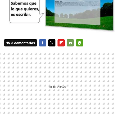
3 comentarios
FACEBOOK
TWITTER
FLIPBOARD
E-
WHATSAPP
MAIL