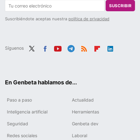
SUSCRIBIR
Suscribiéndote aceptas nuestra
política de privacidad
Síguenos
Twit
Fac
You
Tele
RSS
Flip
Link
ter
ebo
tub
gra
boa
edIn
ok
e
m
rd
En Genbeta hablamos de...
Paso a paso
Actualidad
Inteligencia artificial
Herramientas
Seguridad
Genbeta dev
Redes sociales
Laboral