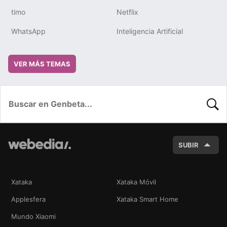
timo
Netflix
WhatsApp
Inteligencia Artificial
VER MÁS TEMAS
BUSC
SUBIR
Xataka
Xataka Móvil
Applesfera
Xataka Smart Home
Mundo Xiaomi