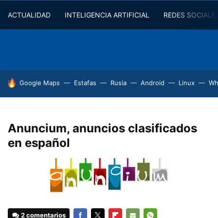
ACTUALIDAD
INTELIGENCIA ARTIFICIAL
REDES SOCIALE
HOY SE HABLA DE
Google Maps
Estafas
Rusia
Android
Linux
Wh
Anuncium, anuncios clasificados
en español
2 comentarios