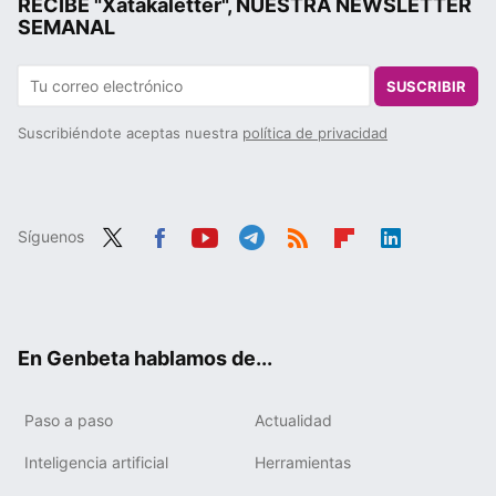
RECIBE "Xatakaletter", NUESTRA NEWSLETTER
SEMANAL
SUSCRIBIR
Suscribiéndote aceptas nuestra
política de privacidad
Síguenos
Twit
Fac
You
Tele
RSS
Flip
Link
ter
ebo
tub
gra
boa
edIn
ok
e
m
rd
En Genbeta hablamos de...
Paso a paso
Actualidad
Inteligencia artificial
Herramientas