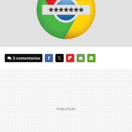
3 comentarios
FACEBOOK
TWITTER
FLIPBOARD
E-
WHATSAPP
MAIL