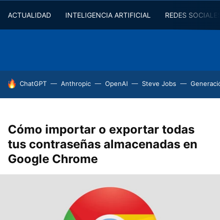
ACTUALIDAD
INTELIGENCIA ARTIFICIAL
REDES SOCIALE
HOY SE HABLA DE
ChatGPT
Anthropic
OpenAI
Steve Jobs
Generaci
Cómo importar o exportar todas
tus contraseñas almacenadas en
Google Chrome