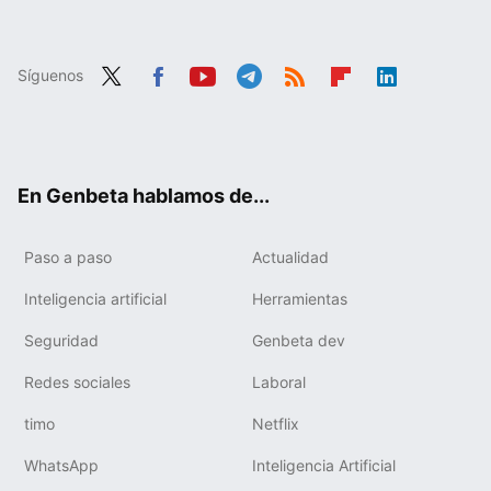
Síguenos
Twit
Fac
You
Tele
RSS
Flip
Link
ter
ebo
tub
gra
boa
edIn
ok
e
m
rd
En Genbeta hablamos de...
Paso a paso
Actualidad
Inteligencia artificial
Herramientas
Seguridad
Genbeta dev
Redes sociales
Laboral
timo
Netflix
WhatsApp
Inteligencia Artificial