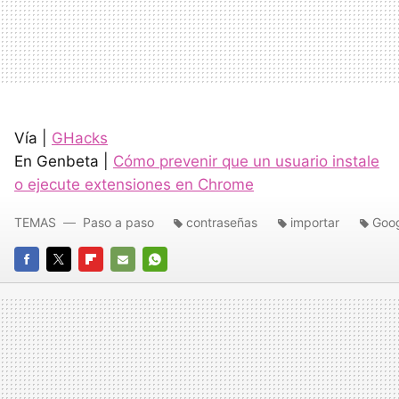
Vía |
GHacks
En Genbeta |
Cómo prevenir que un usuario instale
o ejecute extensiones en Chrome
TEMAS
Paso a paso
contraseñas
importar
Goo
FACEBOOK
TWITTER
FLIPBOARD
E-
WHATSAPP
MAIL