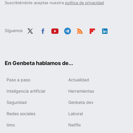
Suscribiéndote aceptas nuestra
política de privacidad
Síguenos
Twit
Fac
You
Tele
RSS
Flip
Link
ter
ebo
tub
gra
boa
edIn
ok
e
m
rd
En Genbeta hablamos de...
Paso a paso
Actualidad
Inteligencia artificial
Herramientas
Seguridad
Genbeta dev
Redes sociales
Laboral
timo
Netflix