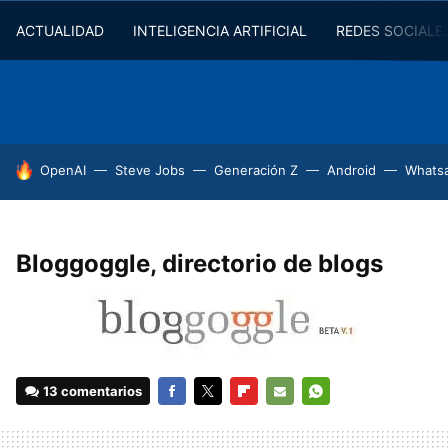
ACTUALIDAD
INTELIGENCIA ARTIFICIAL
REDES SOCIALE
HOY SE HABLA DE
OpenAI
Steve Jobs
Generación Z
Android
Whats
Bloggoggle, directorio de blogs
13 comentarios
FACEBOOK
TWITTER
FLIPBOARD
E-
WHATSAPP
MAIL