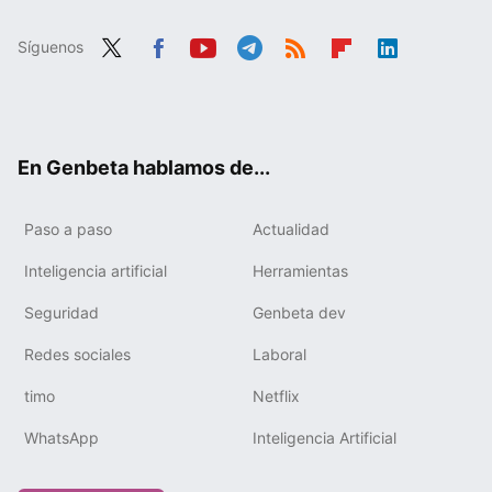
Síguenos
Twit
Fac
You
Tele
RSS
Flip
Link
ter
ebo
tub
gra
boa
edIn
ok
e
m
rd
En Genbeta hablamos de...
Paso a paso
Actualidad
Inteligencia artificial
Herramientas
Seguridad
Genbeta dev
Redes sociales
Laboral
timo
Netflix
WhatsApp
Inteligencia Artificial