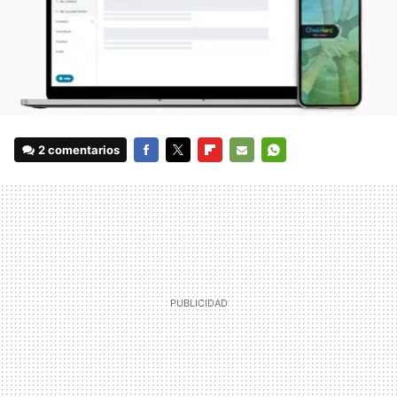
2 comentarios
FACEBOOK
TWITTER
FLIPBOARD
E-
WHATSAPP
MAIL