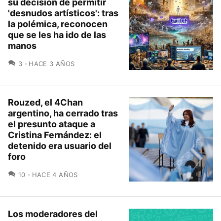
su decisión de permitir
'desnudos artísticos': tras
la polémica, reconocen
que se les ha ido de las
manos
COMENTARIOS
3
HACE 3 AÑOS
Rouzed, el 4Chan
argentino, ha cerrado tras
el presunto ataque a
Cristina Fernández: el
detenido era usuario del
foro
COMENTARIOS
10
HACE 4 AÑOS
Los moderadores del