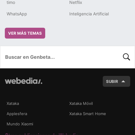
timo
Netflix
WhatsApp
Inteligencia Artificial
VER MÁS TEMAS
BUSC
SUBIR
Xataka
Xataka Móvil
Applesfera
Xataka Smart Home
Mundo Xiaomi