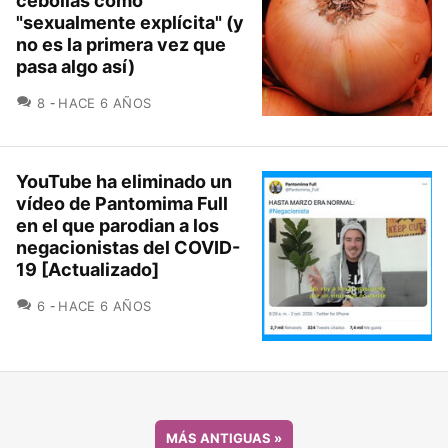
cebollas como
"sexualmente explícita" (y
no es la primera vez que
pasa algo así)
COMENTARIOS
8
HACE 6 AÑOS
YouTube ha eliminado un
vídeo de Pantomima Full
en el que parodian a los
negacionistas del COVID-
19 [Actualizado]
COMENTARIOS
6
HACE 6 AÑOS
MÁS ANTIGUAS
»