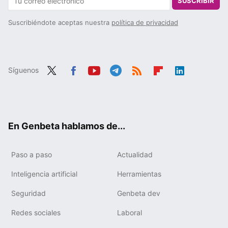
SUSCRIBIR
Suscribiéndote aceptas nuestra
política de privacidad
Síguenos
Twit
Fac
You
Tele
RSS
Flip
Link
ter
ebo
tub
gra
boa
edIn
ok
e
m
rd
En Genbeta hablamos de...
Paso a paso
Actualidad
Inteligencia artificial
Herramientas
Seguridad
Genbeta dev
Redes sociales
Laboral