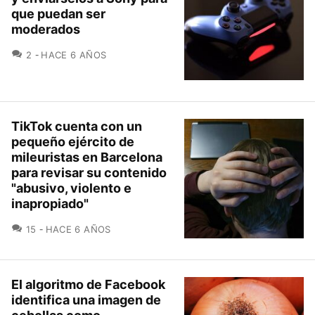
que puedan ser
moderados
COMENTARIOS
2
HACE 6 AÑOS
TikTok cuenta con un
pequeño ejército de
mileuristas en Barcelona
para revisar su contenido
"abusivo, violento e
inapropiado"
COMENTARIOS
15
HACE 6 AÑOS
El algoritmo de Facebook
identifica una imagen de