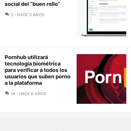
social del “buen rollo”
COMENTARIOS
2
HACE 5 AÑOS
Pornhub utilizará
tecnología biométrica
para verificar a todos los
usuarios que suben porno
a la plataforma
COMENTARIOS
14
HACE 6 AÑOS