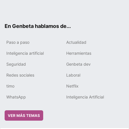
Twit
Fac
You
Tele
RSS
Flip
Link
ter
ebo
tub
gra
boa
edIn
ok
e
m
rd
En Genbeta hablamos de...
Paso a paso
Actualidad
Inteligencia artificial
Herramientas
Seguridad
Genbeta dev
Redes sociales
Laboral
timo
Netflix
WhatsApp
Inteligencia Artificial
VER MÁS TEMAS