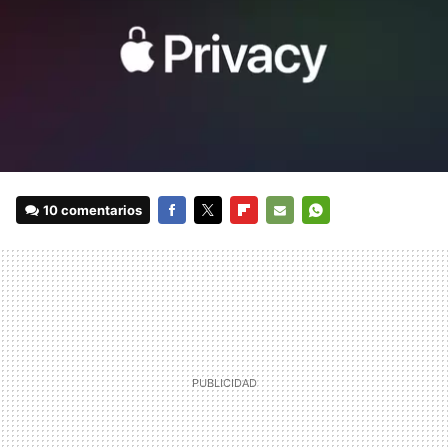
10 comentarios
FACEBOOK
TWITTER
FLIPBOARD
E-
WHATSAPP
MAIL