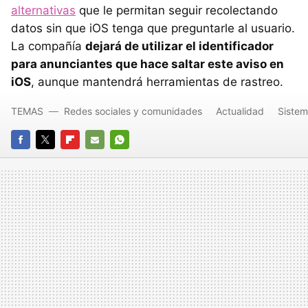
alternativas
que le permitan seguir recolectando
datos sin que iOS tenga que preguntarle al usuario.
La compañía
dejará de utilizar el identificador
para anunciantes que hace saltar este aviso en
iOS
, aunque mantendrá herramientas de rastreo.
TEMAS
Redes sociales y comunidades
Actualidad
Sistem
FACEBOOK
TWITTER
FLIPBOARD
E-
WHATSAPP
MAIL