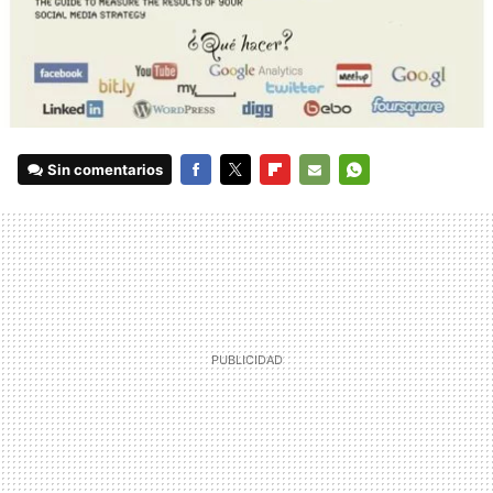
Sin comentarios
FACEBOOK
TWITTER
FLIPBOARD
E-
WHATSAPP
MAIL