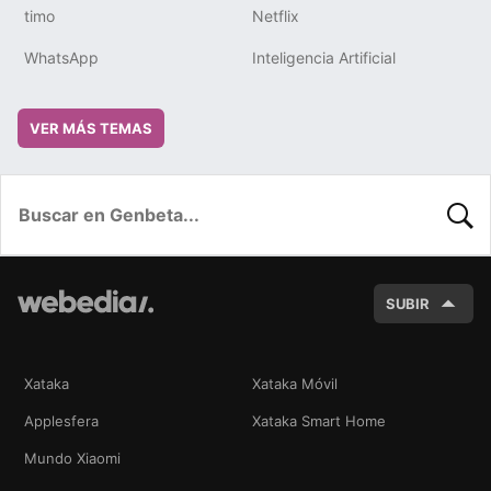
timo
Netflix
WhatsApp
Inteligencia Artificial
VER MÁS TEMAS
BUSC
SUBIR
Xataka
Xataka Móvil
Applesfera
Xataka Smart Home
Mundo Xiaomi