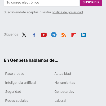
SUSCRIBIR
Suscribiéndote aceptas nuestra
política de privacidad
Síguenos
Twit
Fac
You
Tele
RSS
Flip
Link
ter
ebo
tub
gra
boa
edIn
ok
e
m
rd
En Genbeta hablamos de...
Paso a paso
Actualidad
Inteligencia artificial
Herramientas
Seguridad
Genbeta dev
Redes sociales
Laboral