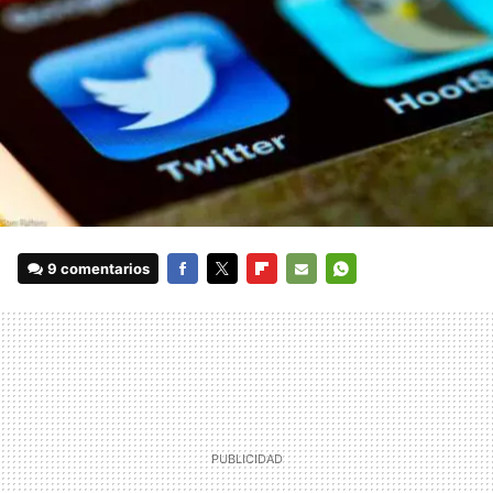
9 comentarios
FACEBOOK
TWITTER
FLIPBOARD
E-
WHATSAPP
MAIL