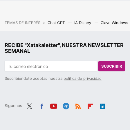
TEMAS DE INTERÉS
Chat GPT
IA Disney
Clave Windows
RECIBE "Xatakaletter", NUESTRA NEWSLETTER
SEMANAL
SUSCRIBIR
Suscribiéndote aceptas nuestra
política de privacidad
Síguenos
Twit
Fac
You
Tele
RSS
Flip
Link
ter
ebo
tub
gra
boa
edIn