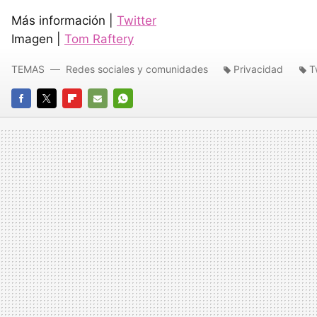
Más información |
Twitter
Imagen |
Tom Raftery
TEMAS
Redes sociales y comunidades
Privacidad
T
FACEBOOK
TWITTER
FLIPBOARD
E-
WHATSAPP
MAIL