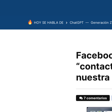
HOY SE HABLA DE
ChatGPT
Generación Z
Faceboo
“contac
nuestra
7 comentarios