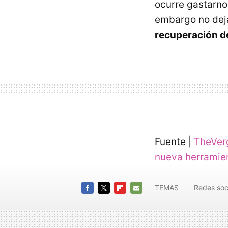
ocurre gastarno
embargo no dej
recuperación d
Fuente |
TheVer
nueva herramien
TEMAS
Redes soc
seguras
FACEBOOK
TWITTER
FLIPBOARD
E-
MAIL