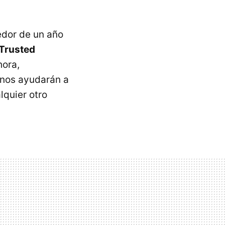
edor de un año
Trusted
hora,
nos ayudarán a
lquier otro