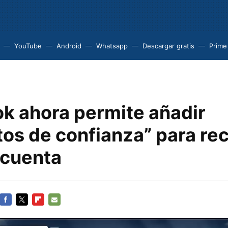
YouTube
Android
Whatsapp
Descargar gratis
Prime
k ahora permite añadir
tos de confianza” para re
 cuenta
FACEBOOK
TWITTER
FLIPBOARD
E-
MAIL