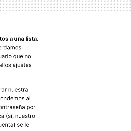
tos a una lista
.
perdamos
uario que no
llos ajustes
rar nuestra
pondemos al
contraseña por
a (sí, nuestro
enta) se le