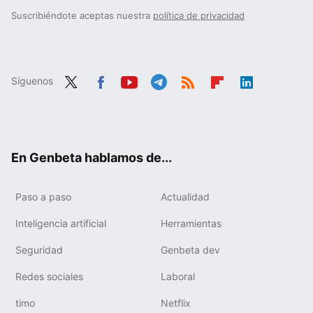
Suscribiéndote aceptas nuestra
política de privacidad
Síguenos
Twit
Fac
You
Tele
RSS
Flip
Link
ter
ebo
tub
gra
boa
edIn
ok
e
m
rd
En Genbeta hablamos de...
Paso a paso
Actualidad
Inteligencia artificial
Herramientas
Seguridad
Genbeta dev
Redes sociales
Laboral
timo
Netflix