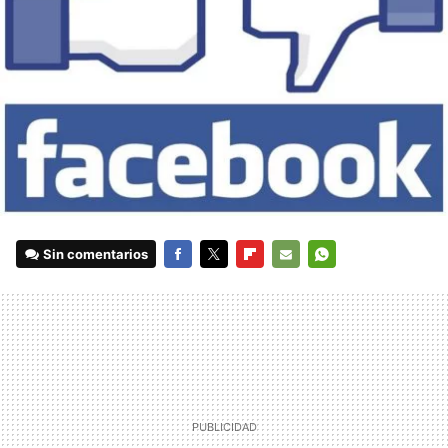
Sin comentarios
FACEBOOK
TWITTER
FLIPBOARD
E-
WHATSAPP
MAIL