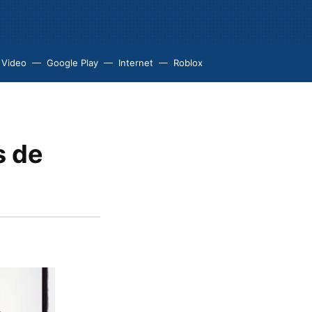
 Video
Google Play
Internet
Roblox
s de