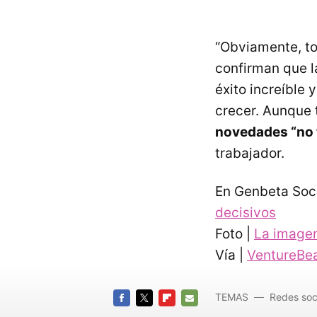
“Obviamente, to
confirman que l
éxito increíble
crecer. Aunque 
novedades “no t
trabajador.
En Genbeta Soc
decisivos
Foto |
La imagen
Vía |
VentureBe
TEMAS
Redes soc
FACEBOOK
TWITTER
FLIPBOARD
E-