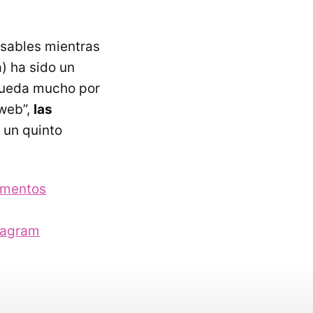
nsables mientras
) ha sido un
 queda mucho por
 web”,
las
 un quinto
omentos
stagram