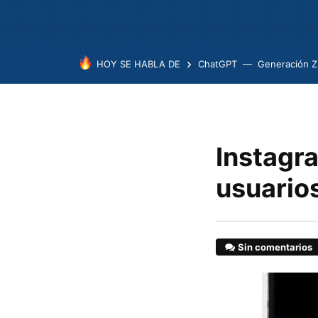
HOY SE HABLA DE
ChatGPT
Generación Z
Instagr
usuario
Sin comentarios