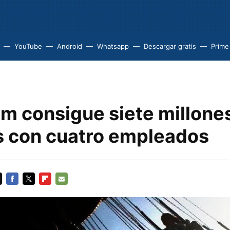
YouTube
Android
Whatsapp
Descargar gratis
Prime
am consigue siete millone
s con cuatro empleados
FACEBOOK
TWITTER
FLIPBOARD
E-
MAIL