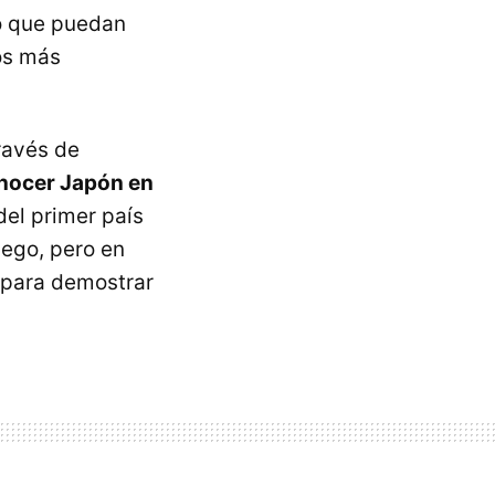
o que puedan
os más
ravés de
nocer Japón en
del primer país
uego, pero en
s para demostrar