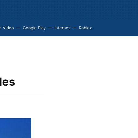
e Video
Google Play
Internet
Roblox
les