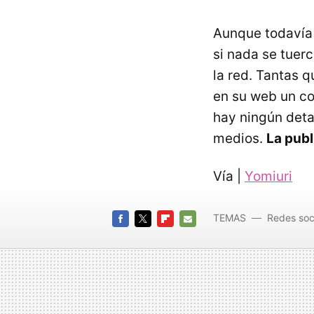
Aunque todavía 
si nada se tuer
la red. Tantas q
en su web un co
hay ningún deta
medios.
La publ
Vía |
Yomiuri
TEMAS
Redes soc
FACEBOOK
TWITTER
FLIPBOARD
E-
MAIL