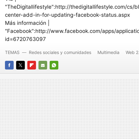
"TheDigitallifestyle":http://thedigitallifestyle.com/c
center-add-in-for-updating-facebook-status.aspx
Más información |
"Facebook":http://www.facebook.com/apps/applicati
id=6720763097
TEMAS
Redes sociales y comunidades
Multimedia
Web 2
FACEBOOK
TWITTER
FLIPBOARD
E-
WHATSAPP
MAIL