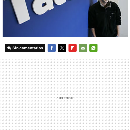
Sin comentarios
FACEBOOK
TWITTER
FLIPBOARD
E-
WHATSAPP
MAIL