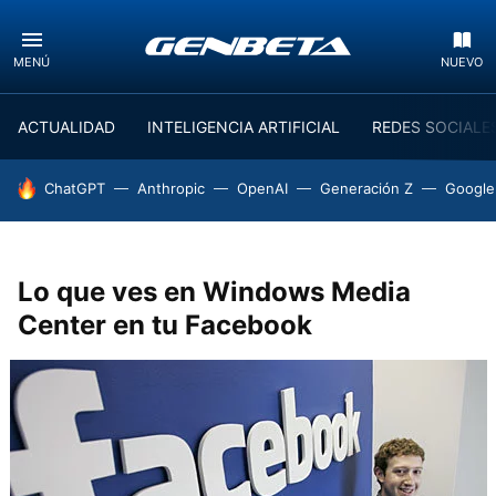
MENÚ
NUEVO
ACTUALIDAD
INTELIGENCIA ARTIFICIAL
REDES SOCIALE
HOY SE HABLA DE
ChatGPT
Anthropic
OpenAI
Generación Z
Google
Lo que ves en Windows Media
Center en tu Facebook