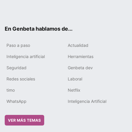
Twit
Fac
You
Tele
RSS
Flip
Link
ter
ebo
tub
gra
boa
edIn
ok
e
m
rd
En Genbeta hablamos de...
Paso a paso
Actualidad
Inteligencia artificial
Herramientas
Seguridad
Genbeta dev
Redes sociales
Laboral
timo
Netflix
WhatsApp
Inteligencia Artificial
VER MÁS TEMAS