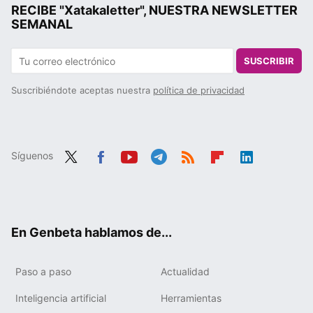
RECIBE "Xatakaletter", NUESTRA NEWSLETTER
SEMANAL
SUSCRIBIR
Suscribiéndote aceptas nuestra
política de privacidad
Síguenos
Twit
Fac
You
Tele
RSS
Flip
Link
ter
ebo
tub
gra
boa
edIn
ok
e
m
rd
En Genbeta hablamos de...
Paso a paso
Actualidad
Inteligencia artificial
Herramientas