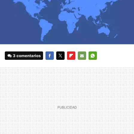
3 comentarios
FACEBOOK
TWITTER
FLIPBOARD
E-
WHATSAPP
MAIL