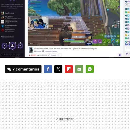
7 comentarios
FACEBOOK
TWITTER
FLIPBOARD
E-
WHATSAPP
MAIL