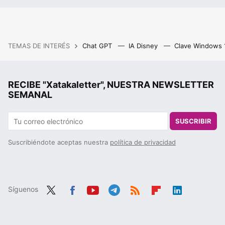
TEMAS DE INTERÉS
Chat GPT
IA Disney
Clave Windows
RECIBE "Xatakaletter", NUESTRA NEWSLETTER
SEMANAL
SUSCRIBIR
Suscribiéndote aceptas nuestra
política de privacidad
Síguenos
Twit
Fac
You
Tele
RSS
Flip
Link
ter
ebo
tub
gra
boa
edIn