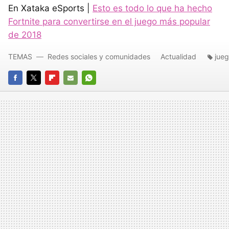
En Xataka eSports |
Esto es todo lo que ha hecho
Fortnite para convertirse en el juego más popular
de 2018
TEMAS
Redes sociales y comunidades
Actualidad
jue
FACEBOOK
TWITTER
FLIPBOARD
E-
WHATSAPP
MAIL