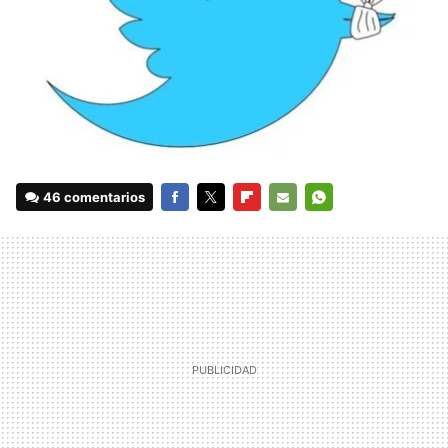
46 comentarios
FACEBOOK
TWITTER
FLIPBOARD
E-
WHATSAPP
MAIL