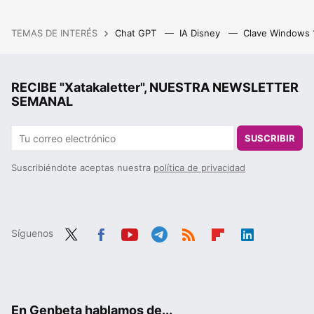
TEMAS DE INTERÉS
Chat GPT
IA Disney
Clave Windows
RECIBE "Xatakaletter", NUESTRA NEWSLETTER
SEMANAL
SUSCRIBIR
Suscribiéndote aceptas nuestra
política de privacidad
Síguenos
Twit
Fac
You
Tele
RSS
Flip
Link
ter
ebo
tub
gra
boa
edIn
ok
e
m
rd
En Genbeta hablamos de...