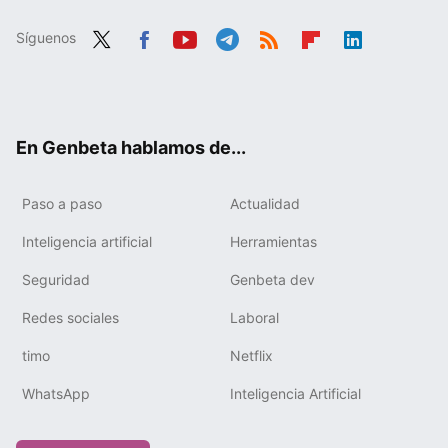
Síguenos
Twit
Fac
You
Tele
RSS
Flip
Link
ter
ebo
tub
gra
boa
edIn
ok
e
m
rd
En Genbeta hablamos de...
Paso a paso
Actualidad
Inteligencia artificial
Herramientas
Seguridad
Genbeta dev
Redes sociales
Laboral
timo
Netflix
WhatsApp
Inteligencia Artificial