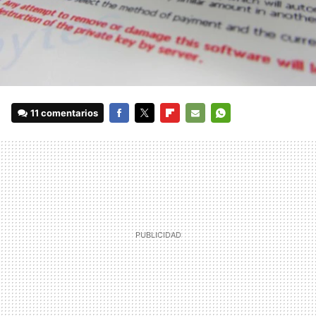
11 comentarios
FACEBOOK
TWITTER
FLIPBOARD
E-
WHATSAPP
MAIL