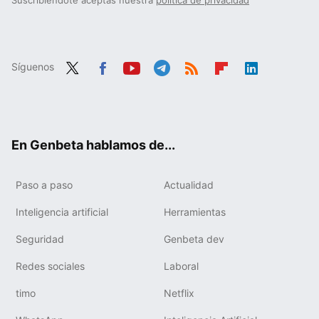
Suscribiéndote aceptas nuestra
política de privacidad
Síguenos
Twit
Fac
You
Tele
RSS
Flip
Link
ter
ebo
tub
gra
boa
edIn
ok
e
m
rd
En Genbeta hablamos de...
Paso a paso
Actualidad
Inteligencia artificial
Herramientas
Seguridad
Genbeta dev
Redes sociales
Laboral
timo
Netflix