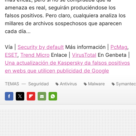
amenaza es real, seguirán produciéndose los
falsos positivos. Pero claro, cualquiera analiza los
millares de archivos sospechosos que aparecen
cada día...
Vía |
Security by default
Más información |
PcMag
,
ESET
,
Trend Micro
Enlace |
VirusTotal
En Genbeta |
Una actualización de Kaspersky da falsos positivos
en webs que utilicen publicidad de Google
TEMAS
Seguridad
Antivirus
Malware
Symantec
FACEBOOK
TWITTER
FLIPBOARD
E-
WHATSAPP
MAIL