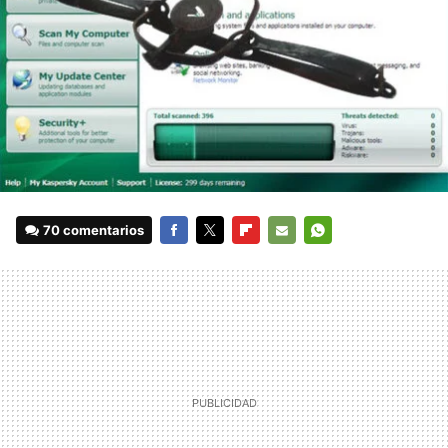
70 comentarios
FACEBOOK
TWITTER
FLIPBOARD
E-
WHATSAPP
MAIL