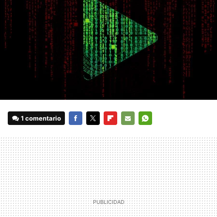
1 comentario
FACEBOOK
TWITTER
FLIPBOARD
E-
WHATSAPP
MAIL