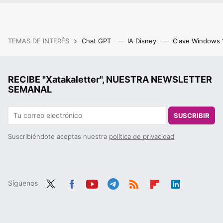
TEMAS DE INTERÉS
Chat GPT
IA Disney
Clave Windows
RECIBE "Xatakaletter", NUESTRA NEWSLETTER
SEMANAL
SUSCRIBIR
Suscribiéndote aceptas nuestra
política de privacidad
Síguenos
Twit
Fac
You
Tele
RSS
Flip
Link
ter
ebo
tub
gra
boa
edIn