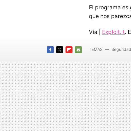
El programa es 
que nos parezca
Vía |
Exploit.it
. 
TEMAS
Segurida
FACEBOOK
TWITTER
FLIPBOARD
E-
MAIL