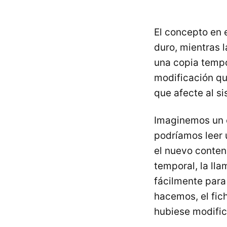
El concepto en e
duro, mientras l
una copia tempo
modificación qu
que afecte al s
Imaginemos un e
podríamos leer 
el nuevo conteni
temporal, la ll
fácilmente para
hacemos, el fic
hubiese modifi