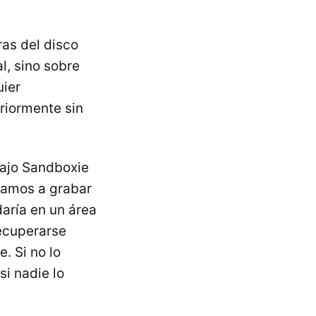
ras del disco
al, sino sobre
uier
riormente sin
bajo Sandboxie
éramos a grabar
daría en un área
recuperarse
. Si no lo
i nadie lo