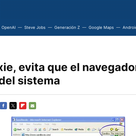
OpenAI
Steve Jobs
Generación Z
Google Maps
Androi
ie, evita que el navegado
 del sistema
FACEBOOK
TWITTER
FLIPBOARD
E-
MAIL