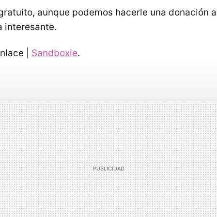
gratuito, aunque podemos hacerle una donación al
 interesante.
Enlace |
Sandboxie
.
d