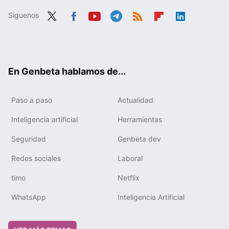
Síguenos
Twit
Fac
You
Tele
RSS
Flip
Link
ter
ebo
tub
gra
boa
edIn
ok
e
m
rd
En Genbeta hablamos de...
Paso a paso
Actualidad
Inteligencia artificial
Herramientas
Seguridad
Genbeta dev
Redes sociales
Laboral
timo
Netflix
WhatsApp
Inteligencia Artificial