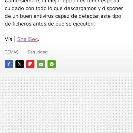
Como siempre, la mejor opción es tener especial
cuidado con todo lo que descargamos y disponer
de un buen antivirus capaz de detectar este tipo
de ficheros antes de que se ejecuten.
Vía |
ShellSec
.
TEMAS
Seguridad
FACEBOOK
TWITTER
FLIPBOARD
E-
WHATSAPP
MAIL