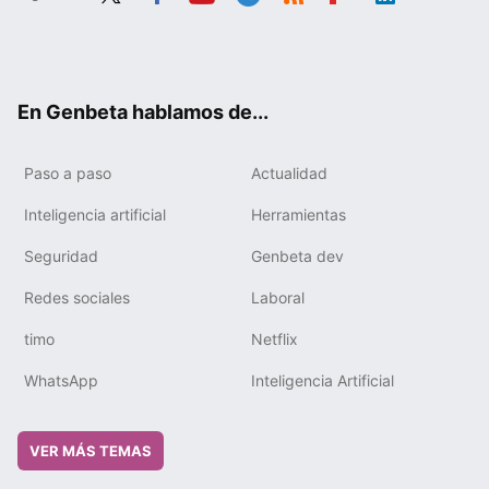
Twit
Fac
You
Tele
RSS
Flip
Link
ter
ebo
tub
gra
boa
edIn
ok
e
m
rd
En Genbeta hablamos de...
Paso a paso
Actualidad
Inteligencia artificial
Herramientas
Seguridad
Genbeta dev
Redes sociales
Laboral
timo
Netflix
WhatsApp
Inteligencia Artificial
VER MÁS TEMAS