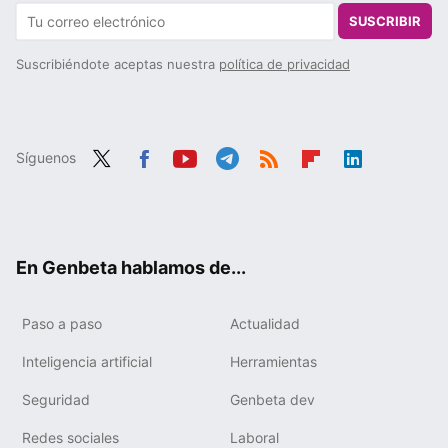
SUSCRIBIR
Suscribiéndote aceptas nuestra
política de privacidad
Síguenos
Twit
Fac
You
Tele
RSS
Flip
Link
ter
ebo
tub
gra
boa
edIn
ok
e
m
rd
En Genbeta hablamos de...
Paso a paso
Actualidad
Inteligencia artificial
Herramientas
Seguridad
Genbeta dev
Redes sociales
Laboral