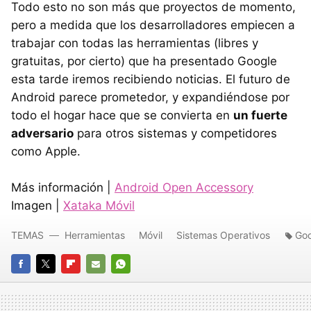
Todo esto no son más que proyectos de momento,
pero a medida que los desarrolladores empiecen a
trabajar con todas las herramientas (libres y
gratuitas, por cierto) que ha presentado Google
esta tarde iremos recibiendo noticias. El futuro de
Android parece prometedor, y expandiéndose por
todo el hogar hace que se convierta en
un fuerte
adversario
para otros sistemas y competidores
como Apple.
Más información |
Android Open Accessory
Imagen |
Xataka Móvil
TEMAS
Herramientas
Móvil
Sistemas Operativos
Goo
FACEBOOK
TWITTER
FLIPBOARD
E-
WHATSAPP
MAIL