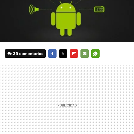
39 comentarios
FACEBOOK
TWITTER
FLIPBOARD
E-
WHATSAPP
MAIL