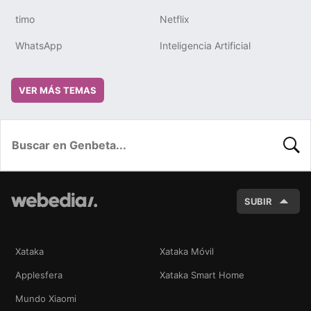
timo
Netflix
WhatsApp
Inteligencia Artificial
VER MÁS TEMAS
BUSC
SUBIR
Xataka
Xataka Móvil
Applesfera
Xataka Smart Home
Mundo Xiaomi