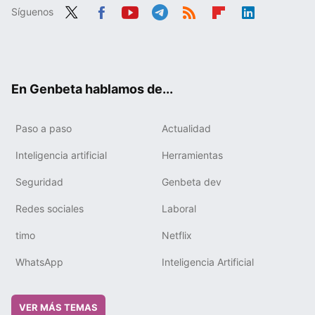
Síguenos
Twit
Fac
You
Tele
RSS
Flip
Link
ter
ebo
tub
gra
boa
edIn
ok
e
m
rd
En Genbeta hablamos de...
Paso a paso
Actualidad
Inteligencia artificial
Herramientas
Seguridad
Genbeta dev
Redes sociales
Laboral
timo
Netflix
WhatsApp
Inteligencia Artificial
VER MÁS TEMAS