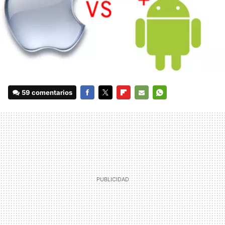
59 comentarios
FACEBOOK
TWITTER
FLIPBOARD
E-
WHATSAPP
MAIL