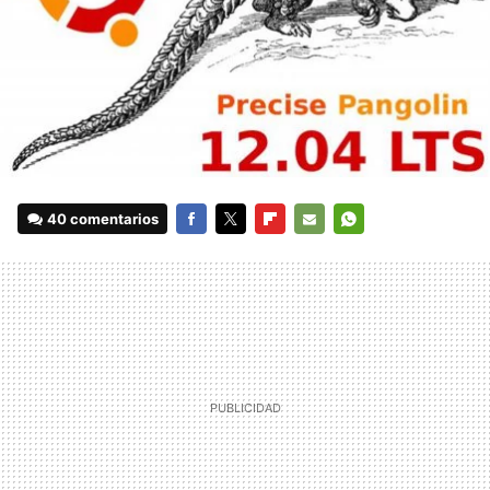
40 comentarios
FACEBOOK
TWITTER
FLIPBOARD
E-
WHATSAPP
MAIL