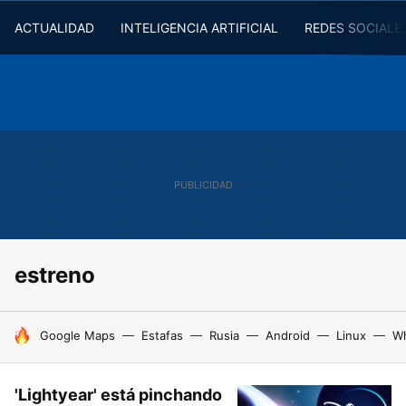
ACTUALIDAD
INTELIGENCIA ARTIFICIAL
REDES SOCIALE
estreno
HOY SE HABLA DE
Google Maps
Estafas
Rusia
Android
Linux
W
'Lightyear' está pinchando