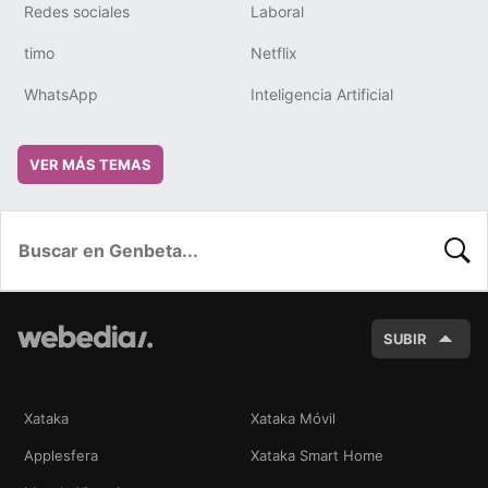
Redes sociales
Laboral
timo
Netflix
WhatsApp
Inteligencia Artificial
VER MÁS TEMAS
BUSC
SUBIR
Xataka
Xataka Móvil
Applesfera
Xataka Smart Home