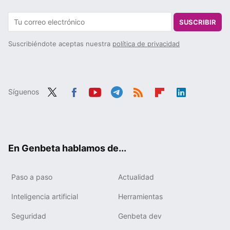
SUSCRIBIR
Suscribiéndote aceptas nuestra
política de privacidad
Síguenos
Twit
Fac
You
Tele
RSS
Flip
Link
ter
ebo
tub
gra
boa
edIn
ok
e
m
rd
En Genbeta hablamos de...
Paso a paso
Actualidad
Inteligencia artificial
Herramientas
Seguridad
Genbeta dev