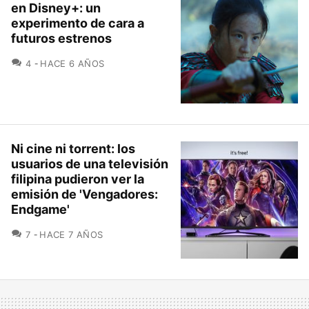
en Disney+: un
experimento de cara a
futuros estrenos
COMENTARIOS
4
HACE 6 AÑOS
Ni cine ni torrent: los
usuarios de una televisión
filipina pudieron ver la
emisión de 'Vengadores:
Endgame'
COMENTARIOS
7
HACE 7 AÑOS