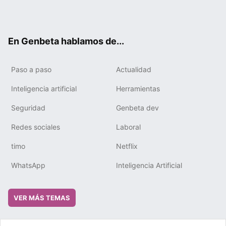
Twit
Fac
You
Tele
RSS
Flip
Link
ter
ebo
tub
gra
boa
edIn
ok
e
m
rd
En Genbeta hablamos de...
Paso a paso
Actualidad
Inteligencia artificial
Herramientas
Seguridad
Genbeta dev
Redes sociales
Laboral
timo
Netflix
WhatsApp
Inteligencia Artificial
VER MÁS TEMAS