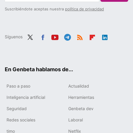
Suscribiéndote aceptas nuestra
política de privacidad
Síguenos
Twit
Fac
You
Tele
RSS
Flip
Link
ter
ebo
tub
gra
boa
edIn
ok
e
m
rd
En Genbeta hablamos de...
Paso a paso
Actualidad
Inteligencia artificial
Herramientas
Seguridad
Genbeta dev
Redes sociales
Laboral
timo
Netflix