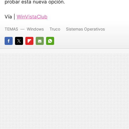
probar esta nueva opción.
Vía |
WinVistaClub
TEMAS
Windows
Truco
Sistemas Operativos
FACEBOOK
TWITTER
FLIPBOARD
E-
WHATSAPP
MAIL