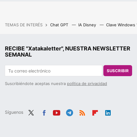
TEMAS DE INTERÉS
Chat GPT
IA Disney
Clave Windows
RECIBE "Xatakaletter", NUESTRA NEWSLETTER
SEMANAL
SUSCRIBIR
Suscribiéndote aceptas nuestra
política de privacidad
Síguenos
Twit
Fac
You
Tele
RSS
Flip
Link
ter
ebo
tub
gra
boa
edIn