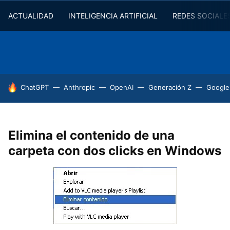
ACTUALIDAD
INTELIGENCIA ARTIFICIAL
REDES SOCIALE
HOY SE HABLA DE
ChatGPT
Anthropic
OpenAI
Generación Z
Google
Elimina el contenido de una
carpeta con dos clicks en Windows