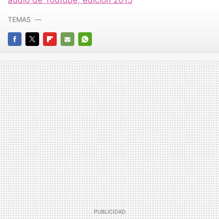
audio de Youtube, edición 2015
TEMAS
FACEBOOK
TWITTER
FLIPBOARD
E-
WHATSAPP
MAIL