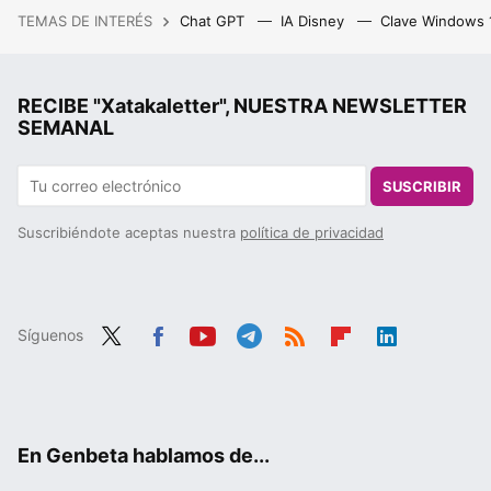
TEMAS DE INTERÉS
Chat GPT
IA Disney
Clave Windows
RECIBE "Xatakaletter", NUESTRA NEWSLETTER
SEMANAL
SUSCRIBIR
Suscribiéndote aceptas nuestra
política de privacidad
Síguenos
Twit
Fac
You
Tele
RSS
Flip
Link
ter
ebo
tub
gra
boa
edIn
ok
e
m
rd
En Genbeta hablamos de...