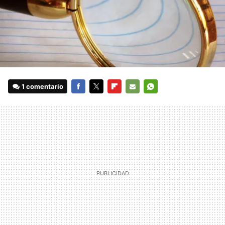
1 comentario
FACEBOOK
TWITTER
FLIPBOARD
E-
WHATSAPP
MAIL