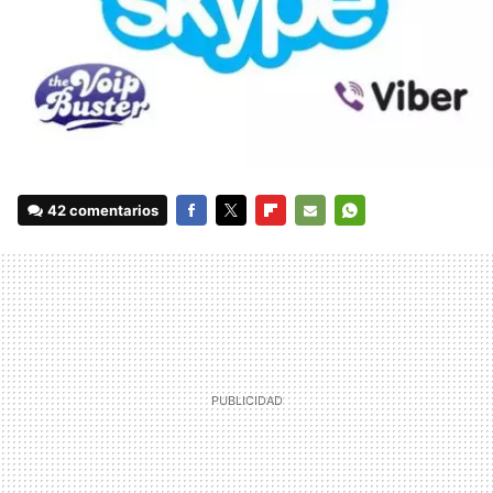
42 comentarios
FACEBOOK
TWITTER
FLIPBOARD
E-
WHATSAPP
MAIL