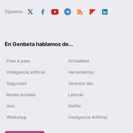
Síguenos
Twit
Fac
You
Tele
RSS
Flip
Link
ter
ebo
tub
gra
boa
edIn
ok
e
m
rd
En Genbeta hablamos de...
Paso a paso
Actualidad
Inteligencia artificial
Herramientas
Seguridad
Genbeta dev
Redes sociales
Laboral
timo
Netflix
WhatsApp
Inteligencia Artificial