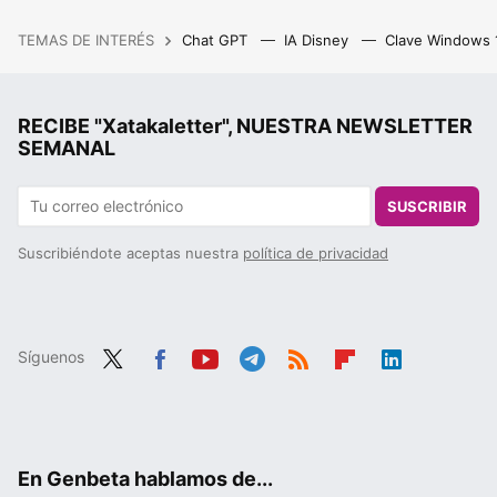
TEMAS DE INTERÉS
Chat GPT
IA Disney
Clave Windows
RECIBE "Xatakaletter", NUESTRA NEWSLETTER
SEMANAL
SUSCRIBIR
Suscribiéndote aceptas nuestra
política de privacidad
Síguenos
Twit
Fac
You
Tele
RSS
Flip
Link
ter
ebo
tub
gra
boa
edIn
ok
e
m
rd
En Genbeta hablamos de...