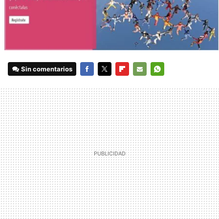
Sin comentarios
FACEBOOK
TWITTER
FLIPBOARD
E-
WHATSAPP
MAIL